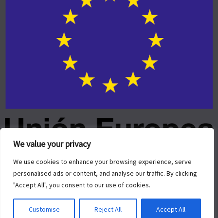
We value your privacy
We use cookies to enhance your browsing experience, serve
personalised ads or content, and analyse our traffic. By clicking
"Accept All", you consent to our use of cookies.
© 2026.
Allegiant
tema de CPOThemes.
Customise
Reject All
Accept All