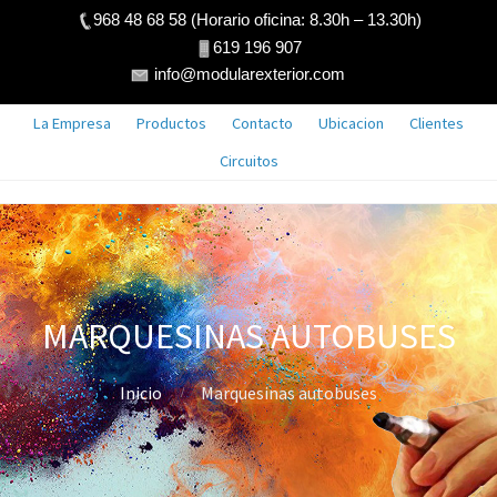
968 48 68 58 (Horario oficina: 8.30h – 13.30h)
619 196 907
info@modularexterior.com
La Empresa
Productos
Contacto
Ubicacion
Clientes
Circuitos
MARQUESINAS AUTOBUSES
Inicio
Marquesinas autobuses