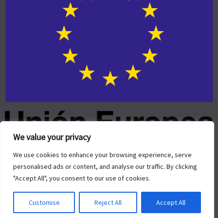
We value your privacy
We use cookies to enhance your browsing experience, serve
personalised ads or content, and analyse our traffic. By clicking
"Accept All", you consent to our use of cookies.
© 2026.
Allegiant
tema de CPOThemes.
Customise
Reject All
Accept All