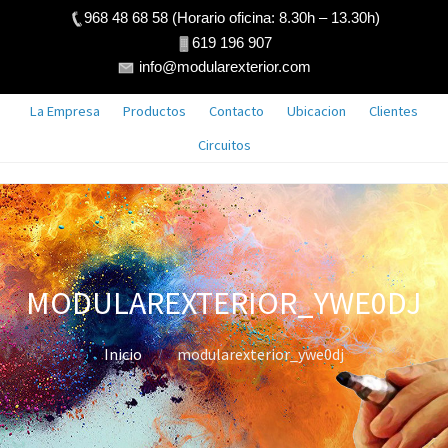
968 48 68 58 (Horario oficina: 8.30h – 13.30h)
619 196 907
info@modularexterior.com
La Empresa
Productos
Contacto
Ubicacion
Clientes
Circuitos
MODULAREXTERIOR_YWE0DJ
Inicio
modularexterior_ywe0dj