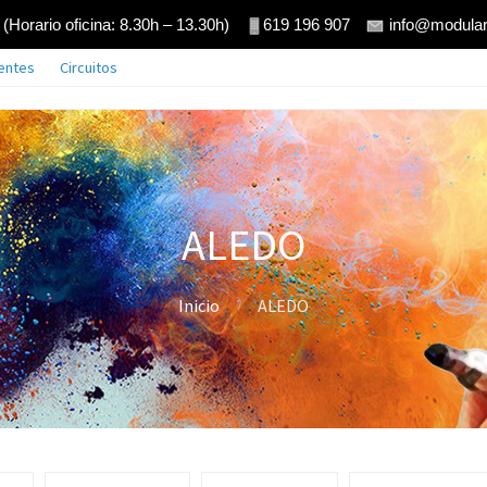
(Horario oficina: 8.30h – 13.30h)
619 196 907
info@modular
ientes
Circuitos
ALEDO
Inicio
ALEDO