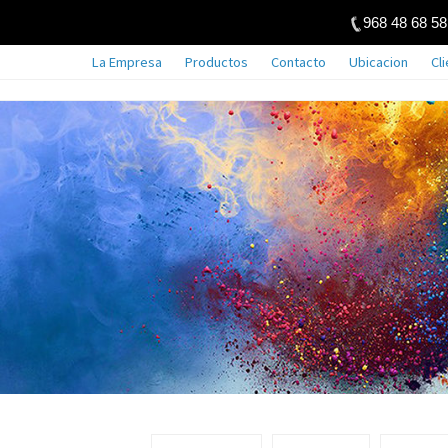
968 48 68 58 
La Empresa
Productos
Contacto
Ubicacion
Cl