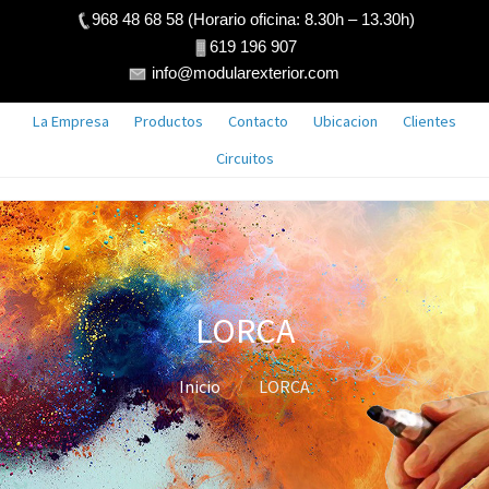
968 48 68 58 (Horario oficina: 8.30h – 13.30h)
619 196 907
info@modularexterior.com
La Empresa
Productos
Contacto
Ubicacion
Clientes
Circuitos
LORCA
Inicio
LORCA