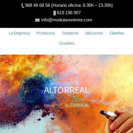
968 48 68 58 (Horario oficina: 8.30h – 13.30h)
619 196 907
info@modularexterior.com
La Empresa
Productos
Contacto
Ubicacion
Clientes
Circuitos
ALTORREAL
Inicio
ALTORREAL