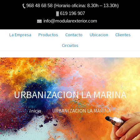
968 48 68 58 (Horario oficina: 8.30h – 13.30h)
619 196 907
info@modularexterior.com
La Empresa
Productos
Contacto
Ubicacion
Clientes
Circuitos
URBANIZACION LA MARINA
Inicio
URBANIZACION LA MARINA