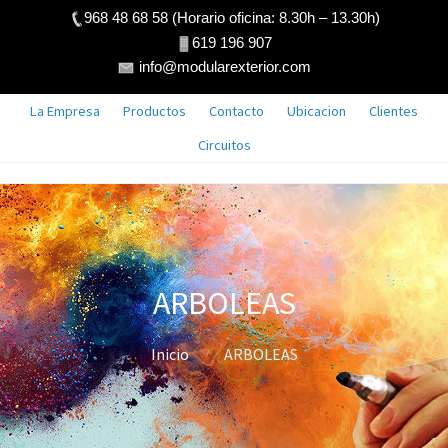
968 48 68 58 (Horario oficina: 8.30h – 13.30h)
619 196 907
info@modularexterior.com
La Empresa
Productos
Contacto
Ubicacion
Clientes
Circuitos
ARBOLEAS
Inicio
ARBOLEAS