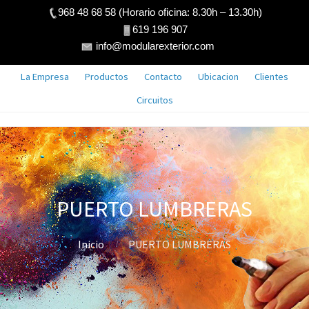
968 48 68 58 (Horario oficina: 8.30h – 13.30h)
619 196 907
info@modularexterior.com
La Empresa
Productos
Contacto
Ubicacion
Clientes
Circuitos
PUERTO LUMBRERAS
Inicio
PUERTO LUMBRERAS